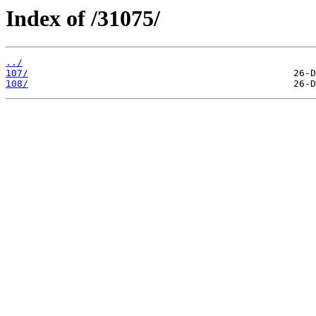
Index of /31075/
../
107/
108/